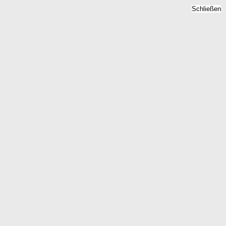
Schließen
Erbpacht Schwasdorf,
Mecklenburg-Vorpommern
- Erbbaurecht 2026
Home
Mecklenburg-Vorpommern
Schwasdorf